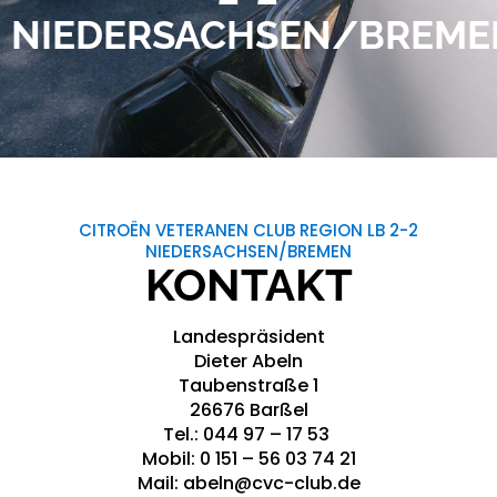
NIEDERSACHSEN/BREME
CITROËN VETERANEN CLUB REGION LB 2-2
NIEDERSACHSEN/BREMEN
KONTAKT
Landespräsident
Dieter Abeln
Taubenstraße 1
26676 Barßel
Tel.: 044 97 – 17 53
Mobil: 0 151 – 56 03 74 21
Mail: abeln@cvc-club.de